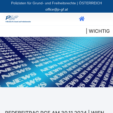
Polizisten für Grund- und Freiheitsrechte | ÖSTERREICH
office@p-gf.at
| WICHTIG
REDEBEITRAG PGF AM 30.11.2024 | WIEN