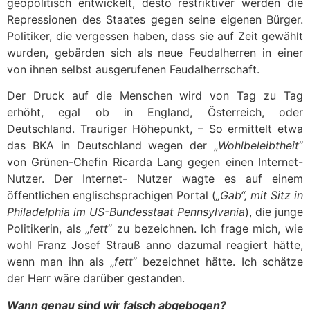
geopolitisch entwickelt, desto restriktiver werden die
Repressionen des Staates gegen seine eigenen Bürger.
Politiker, die vergessen haben, dass sie auf Zeit gewählt
wurden, gebärden sich als neue Feudalherren in einer
von ihnen selbst ausgerufenen Feudalherrschaft.
Der Druck auf die Menschen wird von Tag zu Tag
erhöht, egal ob in England, Österreich, oder
Deutschland. Trauriger Höhepunkt, – So ermittelt etwa
das BKA in Deutschland wegen der „
Wohlbeleibtheit
“
von Grünen-Chefin Ricarda Lang gegen einen Internet-
Nutzer. Der Internet- Nutzer wagte es auf einem
öffentlichen englischsprachigen Portal (
„Gab“, mit Sitz in
Philadelphia im US-Bundesstaat Pennsylvania
), die junge
Politikerin, als „
fett
“ zu bezeichnen. Ich frage mich, wie
wohl Franz Josef Strauß anno dazumal reagiert hätte,
wenn man ihn als „
fett
“ bezeichnet hätte. Ich schätze
der Herr wäre darüber gestanden.
Wann genau sind wir falsch abgebogen?