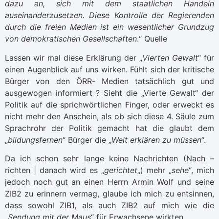
dazu an, sich mit dem staatlichen Handeln
auseinanderzusetzen. Diese Kontrolle der Regierenden
durch die freien Medien ist ein wesentlicher Grundzug
von demokratischen Gesellschaften
.“
Quelle
Lassen wir mal diese Erklärung der „
Vierten Gewalt
“ für
einen Augenblick auf uns wirken. Fühlt sich der kritische
Bürger von den ÖRR- Medien tatsächlich gut und
ausgewogen informiert ? Sieht die „Vierte Gewalt“ der
Politik auf die sprichwörtlichen Finger, oder erweckt es
nicht mehr den Anschein, als ob sich diese 4. Säule zum
Sprachrohr der Politik gemacht hat die glaubt dem
„
bildungsfernen
“ Bürger die „
Welt erklären zu müssen
“.
Da ich schon sehr lange keine Nachrichten (Nach –
richten | danach wird es „
gerichtet
„) mehr „
sehe
“, mich
jedoch noch gut an einen Herrn Armin Wolf und seine
ZIB2 zu erinnern vermag, glaube ich mich zu entsinnen,
dass sowohl ZIB1, als auch ZIB2 auf mich wie die
„
Sendung mit der Maus
“ für Erwachsene wirkten.