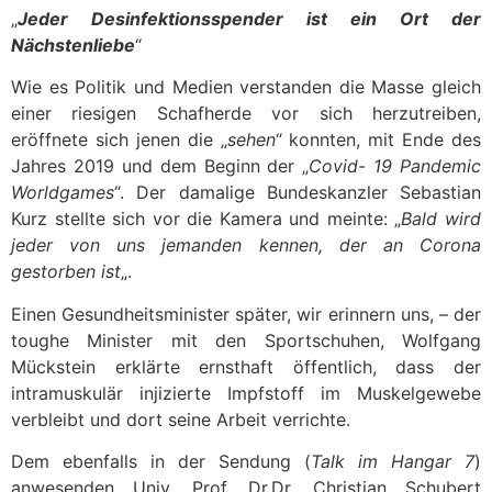
„
Jeder Desinfektionsspender ist ein Ort der
Nächstenliebe
“
Wie es Politik und Medien verstanden die Masse gleich
einer riesigen Schafherde vor sich herzutreiben,
eröffnete sich jenen die „
sehen
“ konnten, mit Ende des
Jahres 2019 und dem Beginn der „
Covid- 19 Pandemic
Worldgames
“. Der damalige Bundeskanzler Sebastian
Kurz stellte sich vor die Kamera und meinte: „
Bald wird
jeder von uns jemanden kennen, der an Corona
gestorben ist
„.
Einen Gesundheitsminister später, wir erinnern uns, – der
toughe Minister mit den Sportschuhen, Wolfgang
Mückstein erklärte ernsthaft öffentlich, dass der
intramuskulär injizierte Impfstoff im Muskelgewebe
verbleibt und dort seine Arbeit verrichte.
Dem ebenfalls in der Sendung (
Talk im Hangar 7
)
anwesenden Univ. Prof. Dr.Dr. Christian Schubert