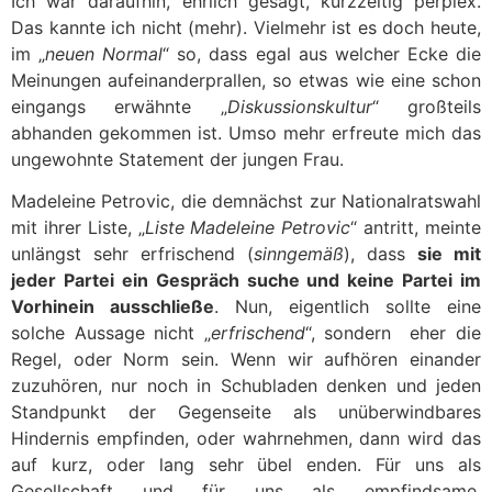
Ich war daraufhin, ehrlich gesagt, kurzzeitig perplex.
Das kannte ich nicht (mehr). Vielmehr ist es doch heute,
im „
neuen Normal
“ so, dass egal aus welcher Ecke die
Meinungen aufeinanderprallen, so etwas wie eine schon
eingangs erwähnte „
Diskussionskultur
“ großteils
abhanden gekommen ist. Umso mehr erfreute mich das
ungewohnte Statement der jungen Frau.
Madeleine Petrovic, die demnächst zur Nationalratswahl
mit ihrer Liste, „
Liste Madeleine Petrovic
“ antritt, meinte
unlängst sehr erfrischend (
sinngemäß
), dass
sie mit
jeder Partei ein Gespräch suche und keine Partei im
Vorhinein ausschließe
. Nun, eigentlich sollte eine
solche Aussage nicht „
erfrischend
“, sondern eher die
Regel, oder Norm sein. Wenn wir aufhören einander
zuzuhören, nur noch in Schubladen denken und jeden
Standpunkt der Gegenseite als unüberwindbares
Hindernis empfinden, oder wahrnehmen, dann wird das
auf kurz, oder lang sehr übel enden. Für uns als
Gesellschaft und für uns als empfindsame,