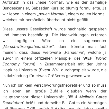
Aufbruch in das „neue Normal“, wie es der damalige
Bundeskanzler, Sebastian Kurz so blumig formulierte. Ja
wir leben in einem „
neuen Normal“
, einem neuen Normal,
welches mir persönlich, überhaupt nicht gefällt.
Diese, unsere Gesellschaft wurde nachhaltig gespalten
und immens beschädigt. Die Nachwirkungen erfahren
wir tagtäglich. Wäre ich ein sogenannter
„
Verschwörungstheoretiker
“, dann könnte man fast
meinen, dass diese weltweite „
Pandemie
“, welche ja
zuvor in einem offiziellen Planspiel des
WEF
(
World
Economy Forum
) in Zusammenarbeit mit der Johns
Hopkins University (
Event 201
) durchgespielt wurde, die
Initialzündung für etwas Größeres gewesen war.
Nun ich bin kein Verschwörungstheoretiker und so muss
ich eben an große Zufälle glauben wenn der
Hauptsponsor dieser Universität „
Bill & Melinda Gates
Foundation
“ heißt und derselbe Bill Gates ein Vermögen
mit Pharma- C-19 Impfstoff Aktien machte. Ich schweife